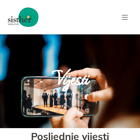
Vijesti
Sist’Her Sarajevo
Vijesti
Posljednje vijesti