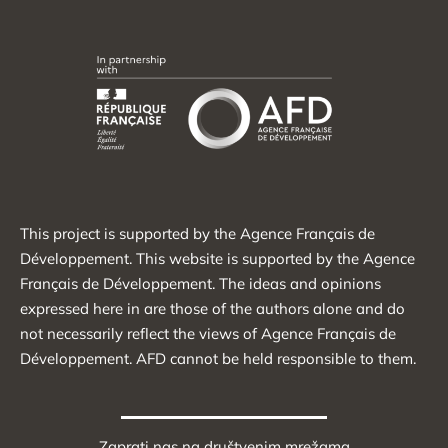
This project is supported by the Agence Français de
Développement. This website is supported by the Agence
Français de Développement. The ideas and opinions
expressed here in are those of the authors alone and do
not necessarily reflect the views of Agence Français de
Développement. AFD cannot be held responsible to them.
Zaprati nas na društvenim mrežama