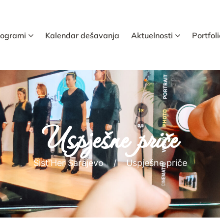
rogrami
Kalendar dešavanja
Aktuelnosti
Portfoli
Uspješne priče
Sist’Her Sarajevo
Uspješne priče